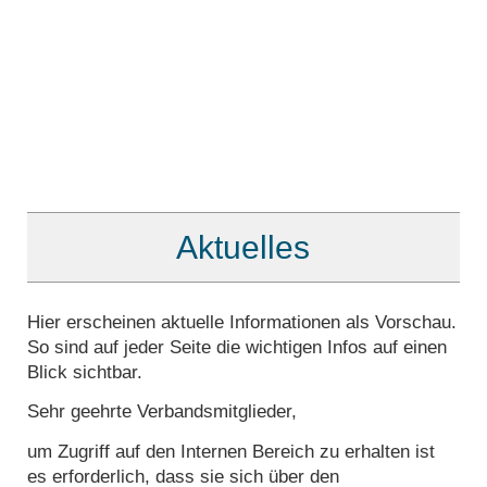
Verbandsmitglieder können wir künftig noch
mehr voneinander profitieren. Scheut euch
also nicht – ich freue mich auf eure
Anregungen und Ideen.
Mit freundlichen Grüßen
Euer Andreas Beck
Landesvorsitzender
Aktuelles
Hier erscheinen aktuelle Informationen als Vorschau.
So sind auf jeder Seite die wichtigen Infos auf einen
Blick sichtbar.
Sehr geehrte Verbandsmitglieder,
um Zugriff auf den Internen Bereich zu erhalten ist
es erforderlich, dass sie sich über den